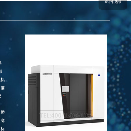
返回顶部
靠
部
量机
扫描
模
括桥
轮廓
的标