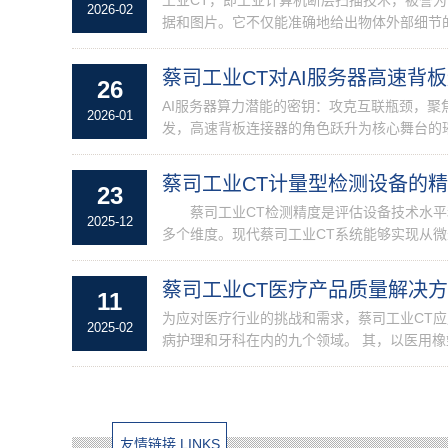
2026-02
据和图片。它不仅能准确地给出物体外部细节的
蔡司工业CT对AI服务器高速背
26
AI服务器算力潜能的密钥：攻克互联瓶颈，聚焦
2026-01
发，高速背板连接器的角色跃升为核心舞台的璀
蔡司工业CT计量型检测设备的
23
蔡司工业CT检测精度是评估设备技术水平
2025-12
多个维度。现代蔡司工业CT系统能够实现从微
蔡司工业CT医疗产品质量解决
11
为应对医疗行业的挑战和需求，蔡司工业CT
2025-02
病护理和牙科在内的九个领域。 其，以医用橡塑
友情链接 LINKS