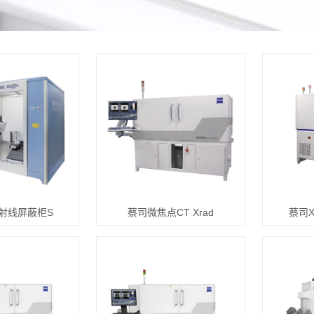
X射线屏蔽柜S
蔡司微焦点CT Xrad
蔡司X