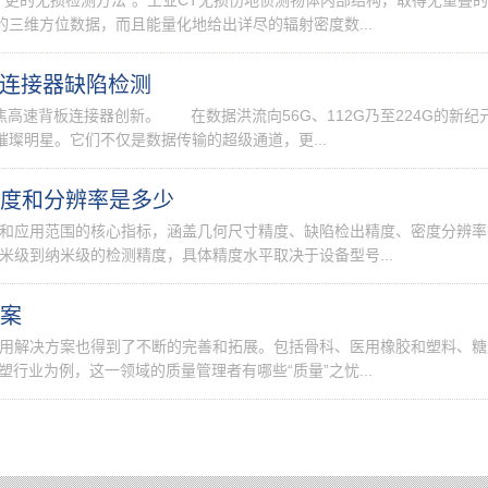
三维方位数据，而且能量化地给出详尽的辐射密度数...
板连接器缺陷检测
高速背板连接器创新。 在数据洪流向56G、112G乃至224G的新纪
璨明星。它们不仅是数据传输的超级通道，更...
精度和分辨率是多少
和应用范围的核心指标，涵盖几何尺寸精度、缺陷检出精度、密度分辨率
米级到纳米级的检测精度，具体精度水平取决于设备型号...
方案
应用解决方案也得到了不断的完善和拓展。包括骨科、医用橡胶和塑料、糖
行业为例，这一领域的质量管理者有哪些“质量”之忧...